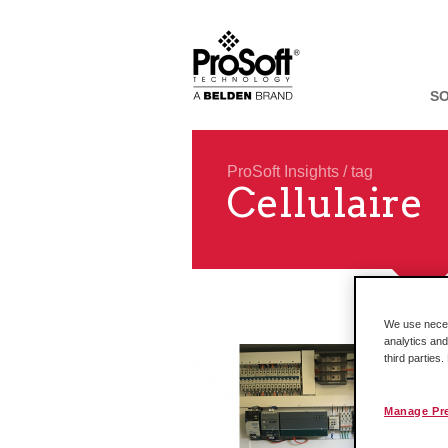
S
ProSoft Insights
/ tag
Cellulaire
We use necess
analytics and
third parties
Manage Pr