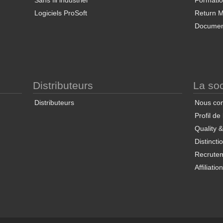
Sans fil industriel
Formati
Logiciels ProSoft
Return Ma
Documen
Distributeurs
La soc
Distributeurs
Nous con
Profil de
Quality 
Distincti
Recrute
Affiliatio