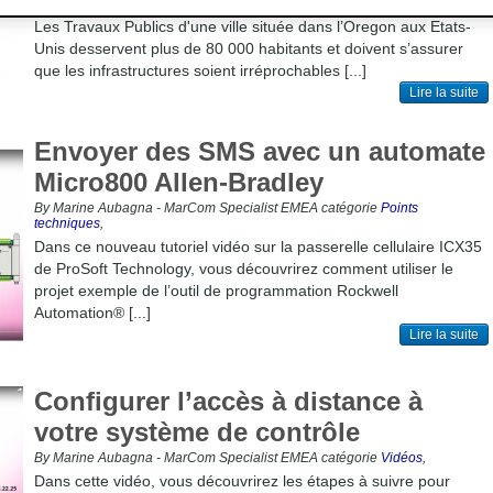
Cellulaire
Accès à distance
Eaux usées
Sans-fil
Les Travaux Publics d'une ville située dans l’Oregon aux Etats-
Unis desservent plus de 80 000 habitants et doivent s’assurer
que les infrastructures soient irréprochables [...]
Lire la suite
Envoyer des SMS avec un automate
Micro800 Allen-Bradley
By Marine Aubagna - MarCom Specialist EMEA catégorie
Points
techniques
,
Dans ce nouveau tutoriel vidéo sur la passerelle cellulaire ICX35
de ProSoft Technology, vous découvrirez comment utiliser le
projet exemple de l’outil de programmation Rockwell
Automation® [...]
Lire la suite
Configurer l’accès à distance à
votre système de contrôle
By Marine Aubagna - MarCom Specialist EMEA catégorie
Vidéos
,
Dans cette vidéo, vous découvrirez les étapes à suivre pour