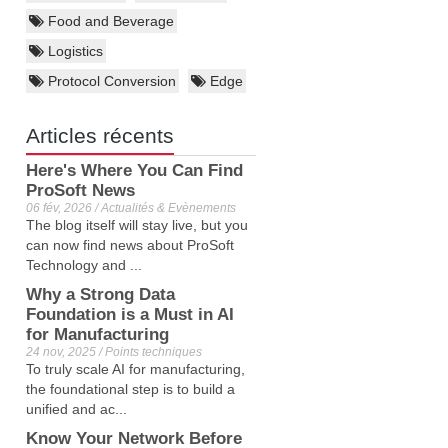
Food and Beverage
Logistics
Protocol Conversion
Edge
Articles récents
Here's Where You Can Find
ProSoft News
06 fév, 2026 / Actualités & Evènements
The blog itself will stay live, but you
can now find news about ProSoft
Technology and ...
Why a Strong Data
Foundation is a Must in AI
for Manufacturing
24 nov, 2025 / Points techniques
To truly scale AI for manufacturing,
the foundational step is to build a
unified and ac...
Know Your Network Before