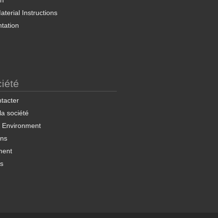
on
terial Instructions
tation
iété
tacter
 la société
& Environment
ons
ment
ns