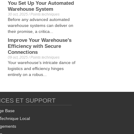
You Set Up Your Automated
Warehouse System
30 oct, 2025 / Points techniques
Before any advanced automated
warehouse systems can deliver on
their promise, a critica...
Improve Your Warehouse’s
Efficiency with Secure
Connections
09 oct, 2025 / Points techniques
Your warehouse’s intricate dance of
logistics and efficiency hinges
entirely on a robus...
ICES ET SUPPORT
ge Base
Technique Local
rgements