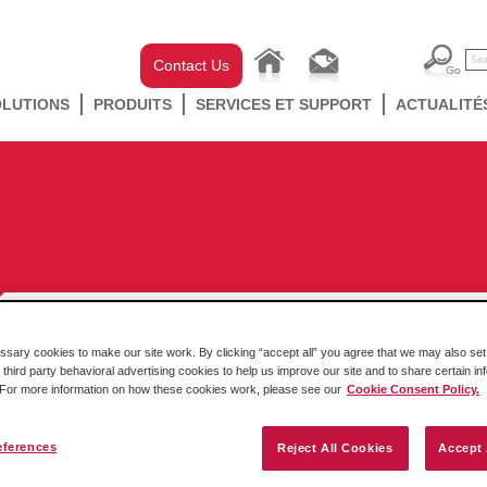
Contact Us
OLUTIONS
PRODUITS
SERVICES ET SUPPORT
ACTUALITÉ
ary cookies to make our site work. By clicking “accept all” you agree that we may also set 
 third party behavioral advertising cookies to help us improve our site and to share certain in
Un service de traitement des eaux
. For more information on how these cookies work, please see our
Cookie Consent Policy.
tire profit de l’accès à distance via
4G LTE
eferences
Reject All Cookies
Accept 
By Lauren Robeson - Global Communications catégorie
Success stories
,