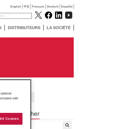
English
中文
Français
Deutsch
Español
S
DISTRIBUTEURS
LA SOCIÉTÉ
optional
Contact Us
formation with
Rechercher
All Cookies