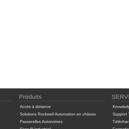
Produits
SERV
Accès à distance
Knowled
Solutions Rockwell Automation en châssis
Support 
Passerelles Autonomes
Télécha