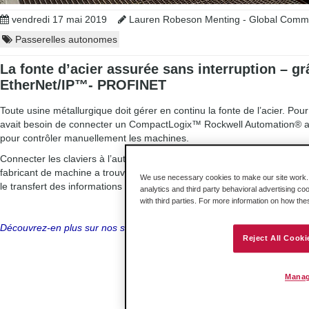
vendredi 17 mai 2019
Lauren Robeson Menting - Global Commu
Passerelles autonomes
La fonte d’acier assurée sans interruption – 
EtherNet/IP™- PROFINET
Toute usine métallurgique doit gérer en continu la fonte de l’acier. Pour
avait besoin de connecter un CompactLogix™ Rockwell Automation® av
pour contrôler manuellement les machines.
Connecter les claviers à l’automate EtherNet/IP™ était nécessaire pou
fabricant de machine a trouvé une solution avec la passerelle Ether
We use necessary cookies to make our site work. B
le transfert des informations importantes est assuré et la fonte du méta
analytics and third party behavioral advertising co
with third parties. For more information on how th
Découvrez-en plus sur nos solutions pour utilisateurs Rockwell Automati
Reject All Cooki
Manag