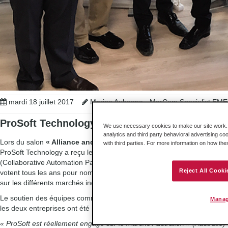
mardi 18 juillet 2017
Marine Aubagna - MarCom Specialist EM
ProSoft Technology élu “Partenaire de l’année
We use necessary cookies to make our site work. B
analytics and third party behavioral advertising co
Lors du salon
« Alliance and CAPP Global Event 2017 »
qui s’est dér
with third parties. For more information on how th
ProSoft Technology a reçu le prix du
« Partenaire de l’année »
remis 
(Collaborative Automation Partner Program) de Schneider Electric. 
Reject All Cooki
votent tous les ans pour nominer les partenaires qu’ils considèrent ess
sur les différents marchés industriels.
Le soutien des équipes commerciales et marketing de ProSoft Technolog
Manag
les deux entreprises ont été récompensés une fois de plus :
« ProSoft est réellement engagé sur le marché Australien » (Australie)