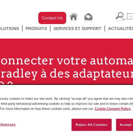
Contact Us
OLUTIONS
PRODUITS
SERVICES ET SUPPORT
ACTUALITÉ
connecter votre autom
Bradley à des adaptate
P ?
ary cookies to make our site work. By clicking “accept all” you agree that we may also set 
 third party behavioral advertising cookies to help us improve our site and to share certain in
. For more information on how these cookies work, please see our
Cookie Consent Policy.
eferences
Reject All Cookies
Accept 