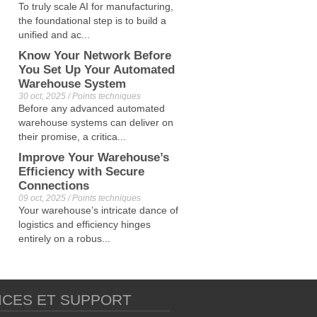
To truly scale AI for manufacturing,
the foundational step is to build a
unified and ac...
Know Your Network Before
You Set Up Your Automated
Warehouse System
30 oct, 2025 / Points techniques
Before any advanced automated
warehouse systems can deliver on
their promise, a critica...
Improve Your Warehouse’s
Efficiency with Secure
Connections
09 oct, 2025 / Points techniques
Your warehouse’s intricate dance of
logistics and efficiency hinges
entirely on a robus...
ICES ET SUPPORT