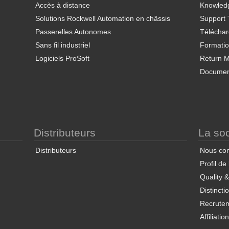
Accès à distance
Knowled
Solutions Rockwell Automation en châssis
Support 
Passerelles Autonomes
Télécha
Sans fil industriel
Formati
Logiciels ProSoft
Return Ma
Documen
Distributeurs
La soc
Distributeurs
Nous con
Profil de
Quality 
Distincti
Recrute
Affiliatio