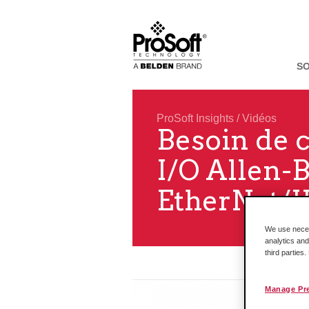
S
ProSoft Insights
/
Vidéos
Besoin de 
I/O Allen-
EtherNet/I
We use necess
analytics and
third parties
Manage Pr