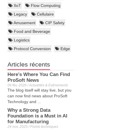
IIoT
Flow Computing
Legacy
Cellulaire
Amusement
CIP Safety
Food and Beverage
Logistics
Protocol Conversion
Edge
Articles récents
Here's Where You Can Find
ProSoft News
06 fév, 2026 / Actualités & Evènements
The blog itself will stay live, but you
can now find news about ProSoft
Technology and ...
Why a Strong Data
Foundation is a Must in AI
for Manufacturing
24 nov, 2025 / Points techniques