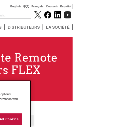
English
中文
Français
Deutsch
Español
S
DISTRIBUTEURS
LA SOCIÉTÉ
ate Remote
urs FLEX
optional
formation with
All Cookies
Contact Us