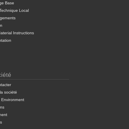
ge Base
Technique Local
rgements
on
terial Instructions
tation
iété
tacter
 la société
& Environment
ons
ment
ns