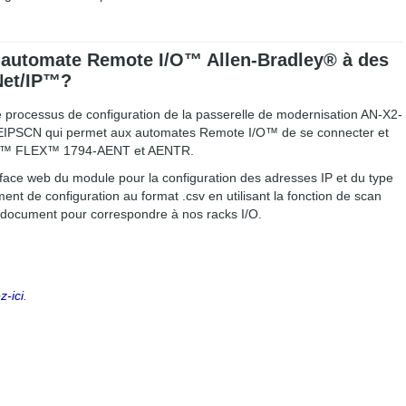
 automate Remote I/O™ Allen-Bradley® à des
Net/IP™?
le processus de configuration de la passerelle de modernisation AN-X2-
 EIPSCN qui permet aux automates Remote I/O™ de se connecter et
t/IP™ FLEX™ 1794-AENT et AENTR.
rface web du module pour la configuration des adresses IP et du type
t de configuration au format .csv en utilisant la fonction de scan
 document pour correspondre à nos racks I/O.
z-ici
.