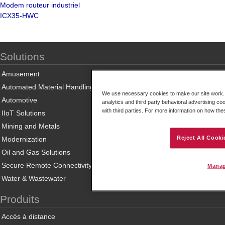
Modem routeur industriel
ICX35-HWC
Solutions
Amusement
Automated Material Handling
We use necessary cookies to make our site work. B
Automotive
analytics and third party behavioral advertising co
with third parties. For more information on how th
IIoT Solutions
Mining and Metals
Reject All Cooki
Modernization
Oil and Gas Solutions
Secure Remote Connectivity
Manag
Water & Wastewater
Produits
Accès à distance