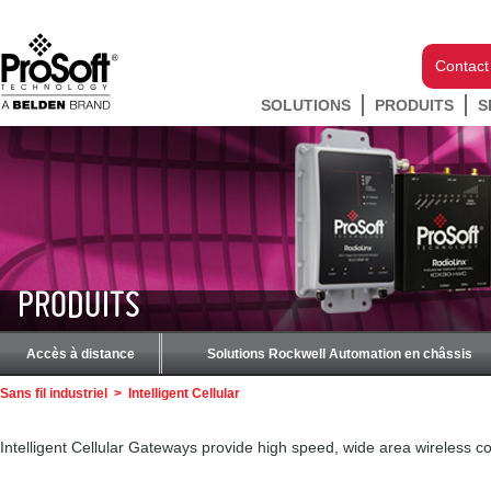
Contact
SOLUTIONS
PRODUITS
S
PRODUITS
Accès à distance
Solutions Rockwell Automation en châssis
Sans fil industriel
>
Intelligent Cellular
Intelligent Cellular Gateways provide high speed, wide area wireless con