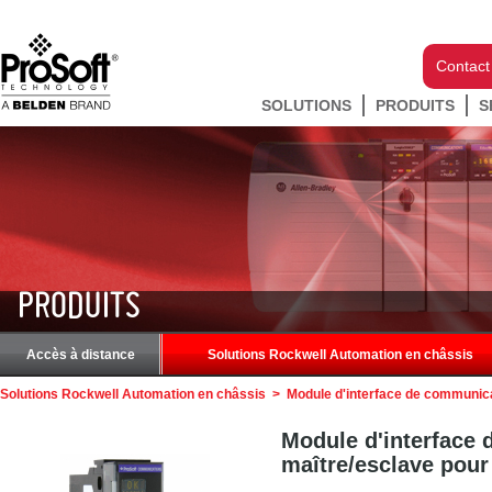
Contact
SOLUTIONS
PRODUITS
S
PRODUITS
Accès à distance
Solutions Rockwell Automation en châssis
Solutions Rockwell Automation en châssis
>
Module d'interface de communica
Module d'interface
maître/esclave pour