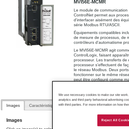
MVI56E-MCMR
Le module de communication
ControlNet permet aux proces
d'interfacer aisément des équ
série Modbus RTU/ASCII.
Équipements compatibles inclu
de mesure de processus, de 
contrôleurs d'automatisme p
Le MVI56E-MCMR agit comme mo
ControlLogix, faisant appara
processeur. Les transferts de 
processeur s’effectuent de fa
le réseau Modbus. Deux ports
fonctionner sur le même rése
peut être configuré comme ma
de données de 5000 mots contrô
We use necessary cookies to make our site work. B
analytics and third party behavioral advertising co
with third parties. For more information on how th
Images
Caractéristiques Avantages
Configuration
Spé
Images
Reject All Cooki
Click on image(s) to enlarge