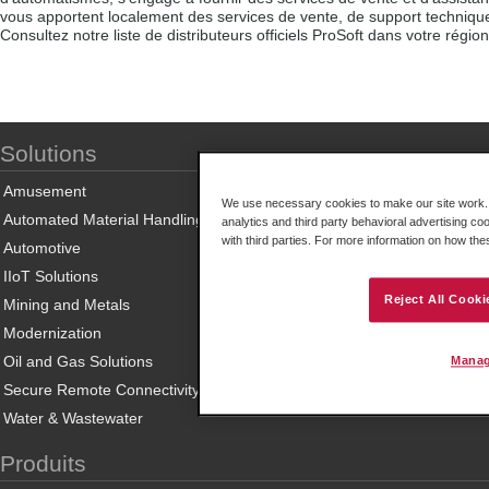
vous apportent localement des services de vente, de support technique 
Consultez notre liste de distributeurs officiels ProSoft dans votre région
Solutions
Amusement
We use necessary cookies to make our site work. B
Automated Material Handling
analytics and third party behavioral advertising co
with third parties. For more information on how th
Automotive
IIoT Solutions
Reject All Cooki
Mining and Metals
Modernization
Oil and Gas Solutions
Manag
Secure Remote Connectivity
Water & Wastewater
Produits