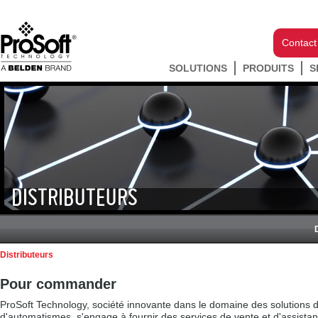
Contact
SOLUTIONS
PRODUITS
S
DISTRIBUTEURS
Distributeurs
Pour commander
ProSoft Technology, société innovante dans le domaine des solutions 
d'automatismes, s'engage à fournir des services de vente et d'assistan